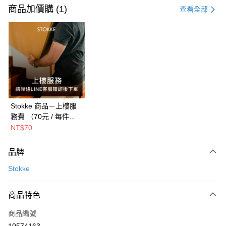
信用卡一次付款
商品加價購 (1)
查看全部
LINE Pay
Apple Pay
ATM付款
運送方式
新航貨運
Stokke 商品－上樓服
務費 （70元 / 每件每
每筆NT$150，滿NT$1,000(含以上)免運費
層，建議選購前聯絡客
NT$70
新航貨運-外島(每件)
服確認總費用）
每筆NT$450
品牌
Stokke
商品特色
商品編號
10574163