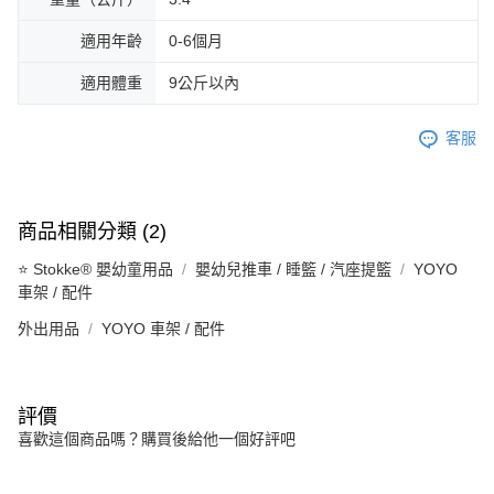
適用年齡
0-6個月
適用體重
9公斤以內
客服
商品相關分類 (2)
⭐ Stokke® 嬰幼童用品
嬰幼兒推車 / 睡籃 / 汽座提籃
YOYO
車架 / 配件
外出用品
YOYO 車架 / 配件
評價
喜歡這個商品嗎？購買後給他一個好評吧