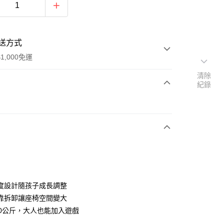
送方式
1,000免運
清除
紀錄
次付款
度設計隨孩子成長調整
靠拆卸讓座椅空間變大
00公斤，大人也能加入遊戲
50，滿NT$1,000(含以上)免運費