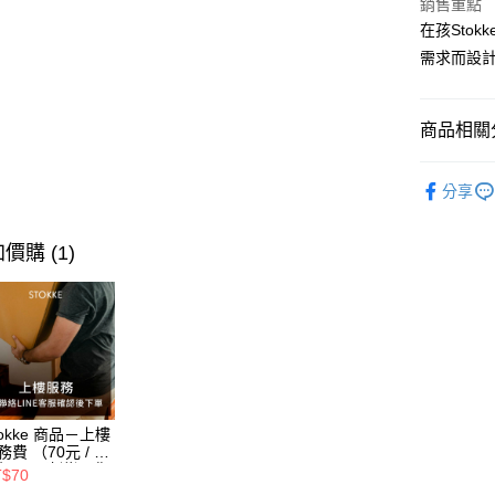
銷售重點
在孩Stok
新航貨運-
需求而設
每筆NT$4
商品相關分
⭐ Stokk
分享
桌椅 / 配
玩具玩偶
價購 (1)
tokke 商品－上樓
務費 （70元 / 每
每層，建議選購
T$70
聯絡客服確認總