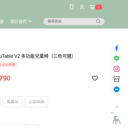
0
康
關於我們
 MuTable V2 多功能兒童椅（三色可選）
1,000免運
790
風暴灰
三葉草綠