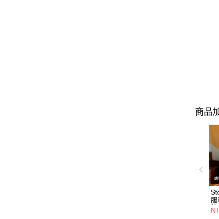
商品加
S
服
件
N
前