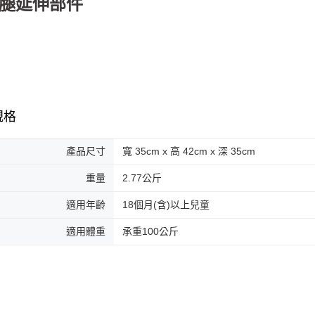
 椅腿延伸部件
規格
產品尺寸
寬 35cm x 高 42cm x 深 35cm
重量
2.77公斤
適用年齡
18個月(含)以上兒童
適用體重
承重100公斤