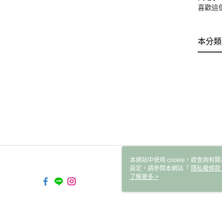
喜歡這
本分類
本網站中使用 cookie，欲查詢有關
設定，請參閱本網站「
隱私權條款
使用 cookie。
了解更多 >