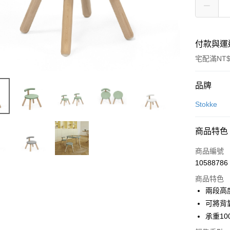
付款與運
宅配滿NT$
付款方式
品牌
信用卡一
Stokke
LINE Pay
商品特色
Apple Pay
商品編號
ATM付款
10588786
商品特色
兩段高
運送方式
可將背
新航貨運
承重1
每筆NT$1