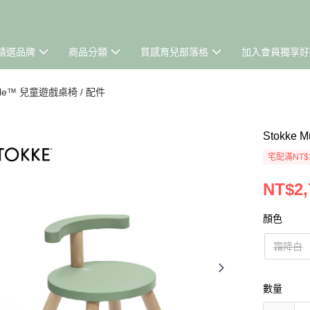
精選品牌
商品分類
質感育兒部落格
加入會員獨享好
ble™ 兒童遊戲桌椅 / 配件
Stokke
宅配滿NT$
NT$2,
顏色
霜降白
數量