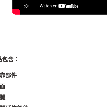
品包含：
背靠部件
椅面
椅腿