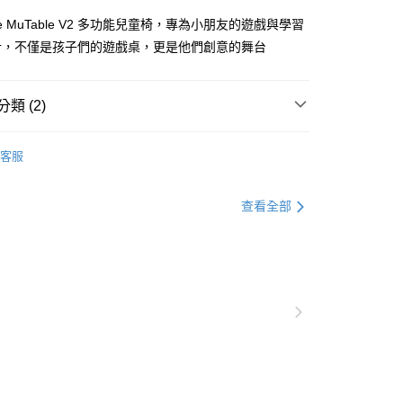
ke MuTable V2 多功能兒童椅，專為小朋友的遊戲與學習
外島(每件)
計，不僅是孩子們的遊戲桌，更是他們創意的舞台
50
類 (2)
e® 嬰幼童用品
兒童遊戲 / 出遊
MuTable™ 兒童遊戲
客服
件
兒童遊戲桌椅 / 配件
查看全部