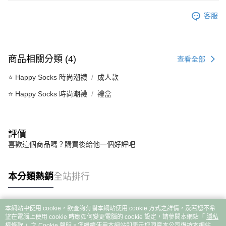
客服
商品相關分類 (4)
查看全部
⭐ Happy Socks 時尚潮襪
成人款
⭐ Happy Socks 時尚潮襪
禮盒
評價
喜歡這個商品嗎？購買後給他一個好評吧
本分類熱銷
全站排行
本網站中使用 cookie，欲查詢有關本網站使用 cookie 方式之詳情，及若您不希
熱門標籤
望在電腦上使用 cookie 時應如何變更電腦的 cookie 設定，請參閱本網站「
隱私
權條款
」之 Cookie 聲明。您繼續使用本網站即表示您同意本公司得按本網站使