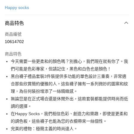
信用卡一次付款
Happy socks
LINE Pay
商品特色
Apple Pay
商品編號
ATM付款
10614702
運送方式
商品特色
新航貨運
今天需要一些更柔和的顏色嗎？別擔心，我們現在就有你了。我
每筆NT$150，滿NT$1,000(含以上)免運費
們可能是色彩專家，但請記住，黑色和白色也是顏色！
黑白襪子禮品套裝3件裝提供多功能的單色設計三重奏，非常適
新航貨運-外島(每件)
合那些欣賞簡約優雅的人。這些襪子擁有一系列微妙的圖案和紋
每筆NT$450
理，為任何裝扮增添了一絲精緻感。
無論您是在正式場合還是休閒外出，這款套裝都能提供時尚而低
調的選擇。
在Happy Socks，我們相信色彩、創造力和樂趣，即使是更柔和
的調色板，這些襪子也能為您的衣櫥帶來一絲個性。
完美的禮物：極簡主義的時尚達人。