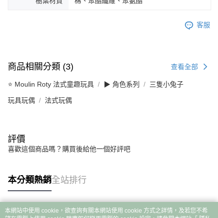
樹葉材質
棉、聚酯纖維、聚氨酯
客服
商品相關分類 (3)
查看全部
⭐ Moulin Roty 法式童趣玩具
▶︎ 角色系列
三隻小兔子
玩具玩偶
法式玩偶
評價
喜歡這個商品嗎？購買後給他一個好評吧
本分類熱銷
全站排行
本網站中使用 cookie，欲查詢有關本網站使用 cookie 方式之詳情，及若您不希
熱門標籤