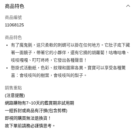
商品特色
Apple Pay
商品編號
ATM付款
11068125
運送方式
商品特色
新航貨運
有了魔鬼氈，這只柔軟的刺蝟可以掛在任何地方。它肚子底下藏
每筆NT$150，滿NT$1,000(含以上)免運費
著一面鏡子，帶著它的小夥伴，還有它摘的胡蘿蔔！咕嚕咕嚕、
吱吱嘎嘎、叮叮咚咚，它發出各種聲音！
新航貨運-外島(每件)
懸掛式活動紙，色彩、紋理和圖案各異。寶寶可以享受各種驚
每筆NT$450
喜：會吱吱叫的樹葉，會吱吱叫的梨子。
銷售重點
(注意提醒)
網路購物有7~10天的鑑賞期非試用期
一經拆封或商品有汙損(包含剪標)
即視同購買無法退換貨！
故下單前請務必謹慎思考。