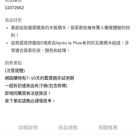
商品編號
ATM付款
11072662
運送方式
商品特色
新航貨運
拿起這些圖案精美的木製積木，探索那些擁有驚人觸覺體驗的材
每筆NT$150，滿NT$1,000(含以上)免運費
料！
這款感官拼圖由5塊來自Après la Pluie系列的互鎖積木組成，非
新航貨運-外島(每件)
常適合探索形狀、顏色和紋理。
每筆NT$450
銷售重點
(注意提醒)
網路購物有7~10天的鑑賞期非試用期
一經拆封或商品有汙損(包含剪標)
即視同購買無法退換貨！
故下單前請務必謹慎思考。
詳細說明
商品規格
相關推薦