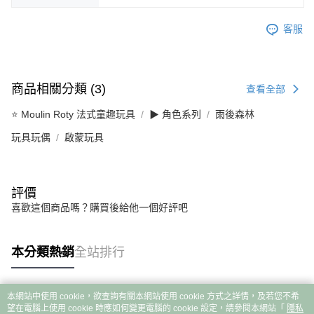
客服
商品相關分類 (3)
查看全部
⭐ Moulin Roty 法式童趣玩具
▶︎ 角色系列
雨後森林
玩具玩偶
啟蒙玩具
評價
喜歡這個商品嗎？購買後給他一個好評吧
本分類熱銷
全站排行
本網站中使用 cookie，欲查詢有關本網站使用 cookie 方式之詳情，及若您不希
熱門標籤
望在電腦上使用 cookie 時應如何變更電腦的 cookie 設定，請參閱本網站「
隱私