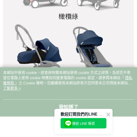
本網站中使用 cookie，欲查詢有關本網站使用 cookie 方式之詳情，及若您不希
望在電腦上使用 cookie 時應如何變更電腦的 cookie 設定，請參閱本網站「
隱私
權條款
」之 Cookie 聲明。您繼續使用本網站即表示您同意本公司得按本網站使
用條款之 Cookie 聲明使用 cookie。
了解更多 >
我知道了
歡迎訂閱我們的LINE 官方帳號
連結 LINE 帳號