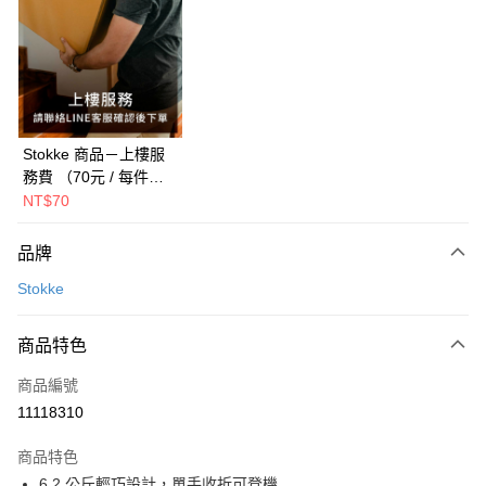
Apple Pay
ATM付款
運送方式
新航貨運
Stokke 商品－上樓服
務費 （70元 / 每件每
每筆NT$150，滿NT$1,000(含以上)免運費
層，建議選購前聯絡客
NT$70
新航貨運-外島(每件)
服確認總費用）
每筆NT$450
品牌
Stokke
商品特色
商品編號
11118310
商品特色
6.2 公斤輕巧設計，單手收折可登機