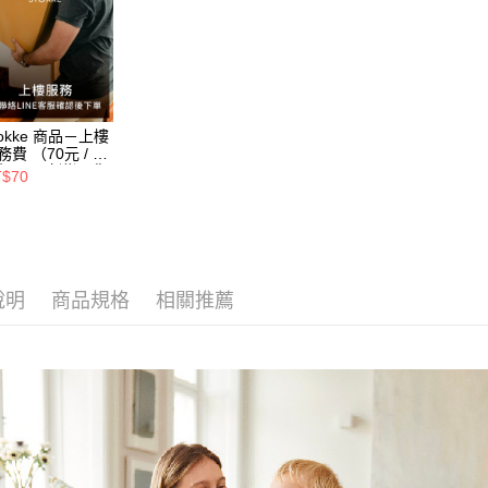
tokke 商品－上樓
務費 （70元 / 每
每層，建議選購
T$70
聯絡客服確認總
用）
說明
商品規格
相關推薦