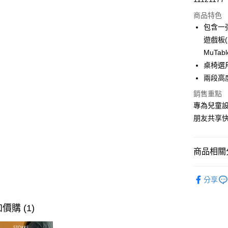
商品特色
包含一
運送方式
遊戲板
新航貨運
MuTa
每筆NT$1
桌椅選
兩段高
新航貨運-
銷售重點
每筆NT$4
專為兒童
朋友共享快
商品相關分
⭐ Stokk
分享
桌椅 / 配
玩具玩偶
價購 (1)