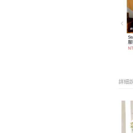
S
服
件
N
前
費
詳細