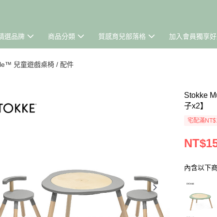
精選品牌
商品分類
質感育兒部落格
加入會員獨享好
ble™ 兒童遊戲桌椅 / 配件
Stokk
子x2】
宅配滿NT$
NT$15
內含以下