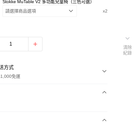
Stokke MuTable V2 多功能兒童椅（三色可選）
請選擇商品選項
x2
清除
紀錄
送方式
1,000免運
次付款