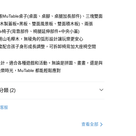
張MuTable桌子(桌面、桌腳、桌腿加長部件)、三塊雙面
(木製蓋板+黑板、雙面風景板、雙面積木板)、兩張
ble椅子(背靠部件、椅腿延伸部件+中央小蓋)
50，滿NT$1,000(含以上)免運費
用山毛櫸木，無稜角的弧形設計讓玩樂更安心
度配合孩子身形成長調整，可拆卸椅背加大座椅空間
外島(每件)
50
設計，適合各種遊戲和活動。無論是拼圖、畫畫，還是與
樂時光，MuTable 都能輕鬆應對
類 (2)
e® 嬰幼童用品
兒童遊戲 / 出遊
MuTable™ 兒童遊戲
客服
件
兒童遊戲桌椅 / 配件
查看全部