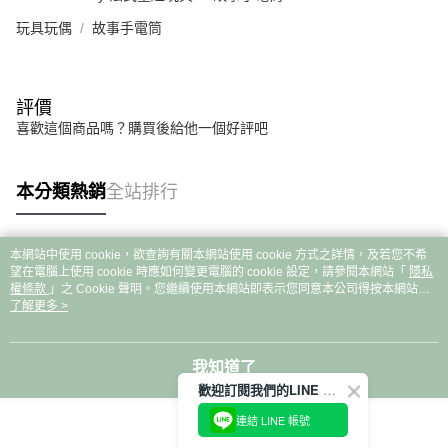
玩具玩偶
故事手電筒
評價
喜歡這個商品嗎？購買後給他一個好評吧
本分類熱銷
全站排行
本網站中使用 cookie，欲查詢有關本網站使用 cookie 方式之詳情，及若您不希
熱門標籤
望在電腦上使用 cookie 時應如何變更電腦的 cookie 設定，請參閱本網站「
隱私
權條款
」之 Cookie 聲明。您繼續使用本網站即表示您同意本公司得按本網站使
用條款之 Cookie 聲明使用 cookie。
了解更多 >
我知道了
歡迎訂閱我們的LINE 官方帳號
連結 LINE 帳號