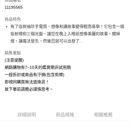
商品編號
ATM付款
11195565
運送方式
商品特色
新航貨運
有了這款袖珍手電筒，想像和講故事變得輕而易舉！它包含一個
每筆NT$150，滿NT$1,000(含以上)免運費
投射燈和三個光盤，讓您在晚上入睡前想像美麗的故事。關掉
燈，讓魔法發生，然後您就可以出發了…
新航貨運-外島(每件)
每筆NT$450
銷售重點
(注意提醒)
網路購物有7~10天的鑑賞期非試用期
一經拆封或商品有汙損(包含剪標)
即視同購買無法退換貨！
故下單前請務必謹慎思考。
詳細說明
商品規格
相關推薦