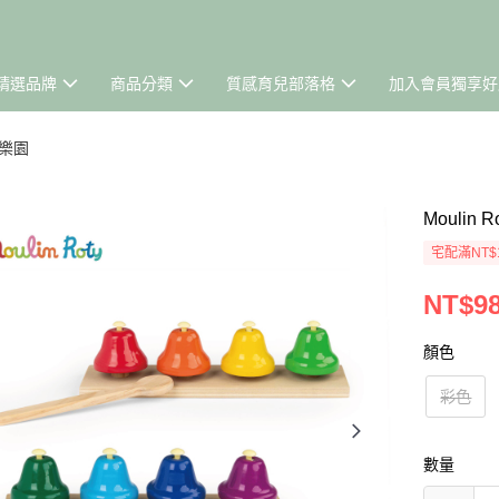
精選品牌
商品分類
質感育兒部落格
加入會員獨享好
樂園
Mouli
宅配滿NT$
NT$9
顏色
彩色
數量