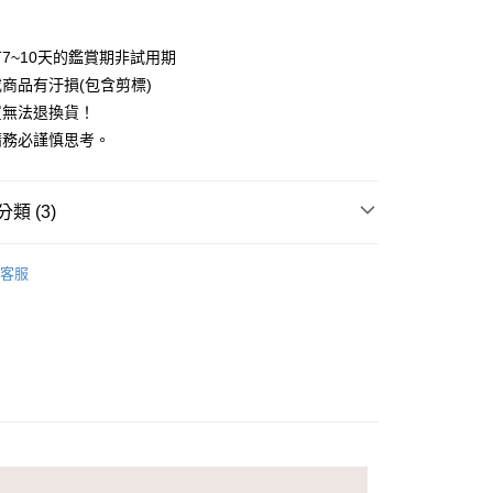
外島(每件)
7~10天的鑑賞期非試用期
50
商品有汙損(包含剪標)
買無法退換貨！
請務必謹慎思考。
類 (3)
n Roty 法式童趣玩具
▶︎ 角色系列
啵啵樂園
客服
啟蒙玩具
n Roty 法式童趣玩具
啟蒙玩具