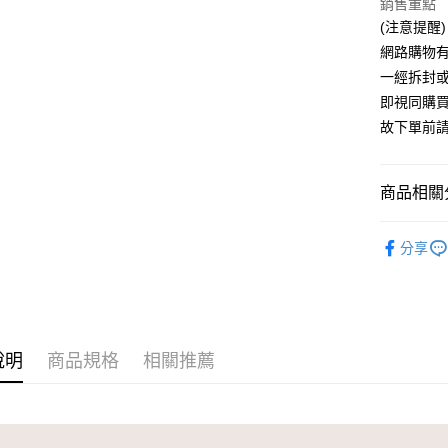
銷售重點
(注意提醒)
新航貨運-
網路購物有
每筆NT$4
一經拆封或
即視同購
故下單前
商品相關分
⭐ Mouli
分享
玩具玩偶
⭐ Mouli
說明
商品規格
相關推薦