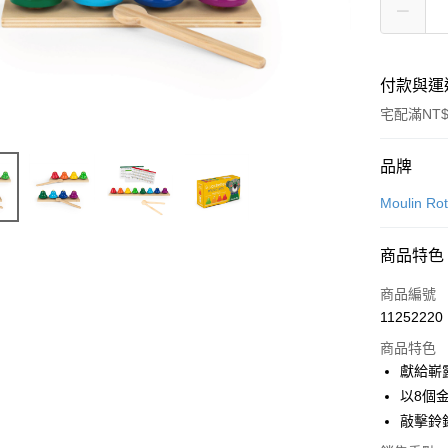
付款與運
宅配滿NT$
付款方式
品牌
信用卡一
Moulin Ro
LINE Pay
商品特色
Apple Pay
商品編號
ATM付款
11252220
商品特色
獻給嶄
運送方式
以8個
新航貨運
敲擊鈴
每筆NT$1