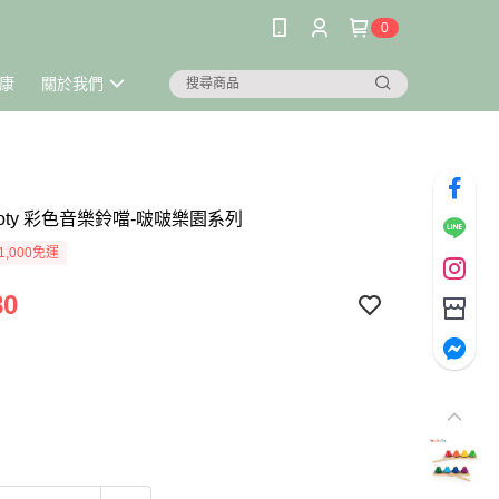
0
康
關於我們
n Roty 彩色音樂鈴噹-啵啵樂園系列
1,000免運
80