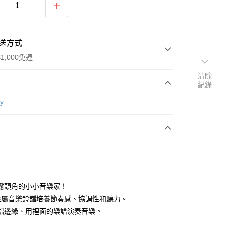
送方式
1,000免運
清除
紀錄
次付款
ty
露頭角的小小音樂家！
金屬音樂鈴鐺培養節奏感、協調性和聽力。
鐺邊緣、用裡面的樂譜演奏音樂。
50，滿NT$1,000(含以上)免運費