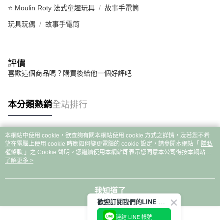
⭐ Moulin Roty 法式童趣玩具
故事手電筒
玩具玩偶
故事手電筒
評價
喜歡這個商品嗎？購買後給他一個好評吧
本分類熱銷
全站排行
本網站中使用 cookie，欲查詢有關本網站使用 cookie 方式之詳情，及若您不希
熱門標籤
望在電腦上使用 cookie 時應如何變更電腦的 cookie 設定，請參閱本網站「
隱私
權條款
」之 Cookie 聲明。您繼續使用本網站即表示您同意本公司得按本網站使
用條款之 Cookie 聲明使用 cookie。
了解更多 >
我知道了
歡迎訂閱我們的LINE 官方帳號
連結 LINE 帳號