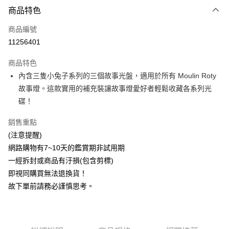
商品特色
Apple Pay
商品編號
ATM付款
11256401
運送方式
商品特色
新航貨運
內含三隻小兔子系列的三個故事光盤，適用於所有 Moulin Roty
每筆NT$150，滿NT$1,000(含以上)免運費
故事燈。這款實用的補充裝讓故事燈愛好者輕鬆收藏各系列光
碟！
新航貨運-外島(每件)
每筆NT$450
銷售重點
(注意提醒)
網路購物有7~10天的鑑賞期非試用期
一經拆封或商品有汙損(包含剪標)
即視同購買無法退換貨！
故下單前請務必謹慎思考。