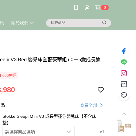
0
康
關於我們
 Sleepi V3 Bed 嬰兒床全配豪華組 ( 0－5歲成長適
1,000免運
,980
商品
查看全部
Stokke Sleepi Mini V3 成長型迷你嬰兒床【不含床
墊】
請選擇商品選項
x1