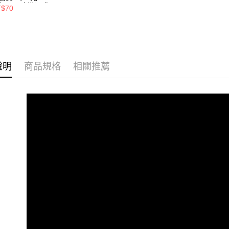
每層，建議選購
T$70
聯絡客服確認總
用）
說明
商品規格
相關推薦