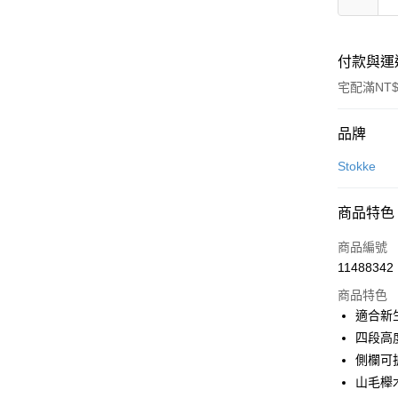
付款與運
宅配滿NT$
付款方式
品牌
信用卡一
Stokke
LINE Pay
商品特色
Apple Pay
商品編號
ATM付款
11488342
商品特色
適合新
運送方式
四段高
新航貨運
側欄可
每筆NT$1
山毛櫸