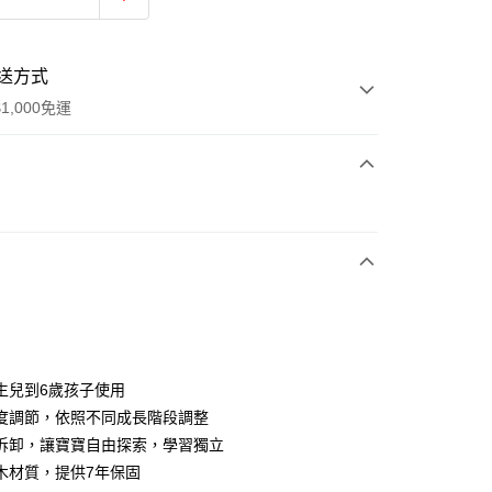
送方式
1,000免運
次付款
生兒到6歲孩子使用
度調節，依照不同成長階段調整
拆卸，讓寶寶自由探索，學習獨立
50，滿NT$1,000(含以上)免運費
木材質，提供7年保固