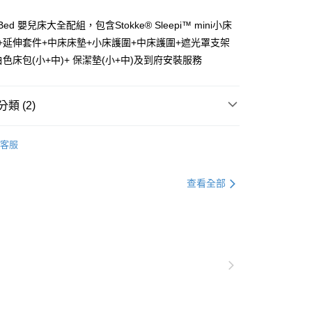
外島(每件)
V3 Bed 嬰兒床大全配組，包含Stokke® Sleepi™ mini小床
50
+延伸套件+中床床墊+小床護圍+中床護圍+遮光罩支架
白色床包(小+中)+ 保潔墊(小+中)及到府安裝服務
類 (2)
e® 嬰幼童用品
嬰兒居家照護
Sleepi™ 嬰兒床
客服
嬰兒床 / 睡籃 / 配件
查看全部