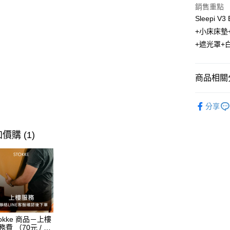
銷售重點
新航貨運-
Sleepi 
每筆NT$4
+小床床墊
+遮光罩+
商品相關分
⭐ Stokk
分享
居家照護
價購 (1)
tokke 商品－上樓
務費 （70元 / 每