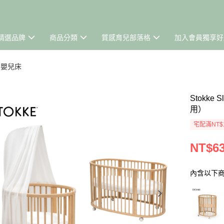
精選品牌
商品分類
質感育兒部落格
加入會員獨享好
™ 嬰兒床
Stokke
用）
宅配滿NT$
NT$63
內含以下