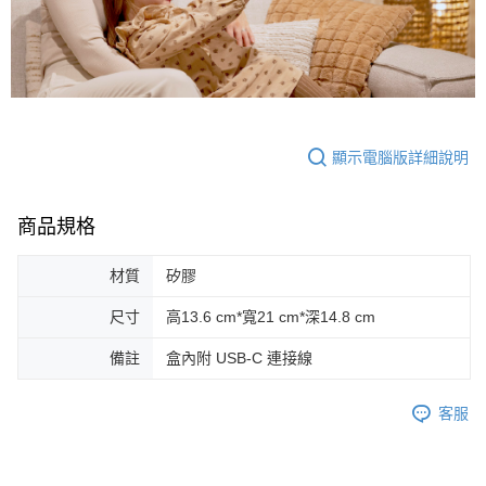
顯示電腦版詳細說明
商品規格
材質
矽膠
尺寸
高13.6 cm*寬21 cm*深14.8 cm
備註
盒內附 USB-C 連接線
客服