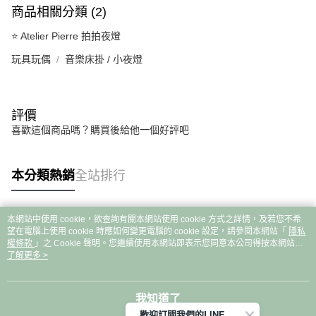
商品相關分類 (2)
⭐ Atelier Pierre 拍拍夜燈
玩具玩偶
音樂床掛 / 小夜燈
評價
喜歡這個商品嗎？購買後給他一個好評吧
本分類熱銷
全站排行
本網站中使用 cookie，欲查詢有關本網站使用 cookie 方式之詳情，及若您不希
熱門標籤
望在電腦上使用 cookie 時應如何變更電腦的 cookie 設定，請參閱本網站「
隱私
權條款
」之 Cookie 聲明。您繼續使用本網站即表示您同意本公司得按本網站使
用條款之 Cookie 聲明使用 cookie。
了解更多 >
我知道了
歡迎訂閱我們的LINE 官方帳號