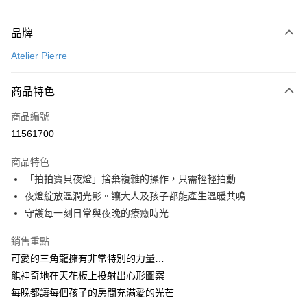
付款方式
品牌
信用卡一次付款
Atelier Pierre
LINE Pay
商品特色
Apple Pay
商品編號
ATM付款
11561700
運送方式
商品特色
新航貨運
「拍拍寶貝夜燈」捨棄複雜的操作，只需輕輕拍動
每筆NT$150，滿NT$1,000(含以上)免運費
夜燈綻放溫潤光影。讓大人及孩子都能產生溫暖共鳴
守護每一刻日常與夜晚的療癒時光
新航貨運-外島(每件)
每筆NT$450
銷售重點
可愛的三角龍擁有非常特別的力量…
能神奇地在天花板上投射出心形圖案
每晚都讓每個孩子的房間充滿愛的光芒