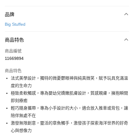
付款方式
品牌
信用卡一次付款
Big Stuffed
LINE Pay
商品特色
Apple Pay
商品編號
ATM付款
11669894
運送方式
商品特色
新航貨運
法式美學設計，獨特的微憂鬱眼神與純真微笑，賦予玩具充滿溫
每筆NT$150，滿NT$1,000(含以上)免運費
度的生命力
極致柔軟觸感，專為嬰幼兒嬌嫩肌膚設計，質感親膚，擁抱瞬間
新航貨運-外島(每件)
即刻療癒
每筆NT$450
輕巧隨身攜帶，專為小手設計的大小，適合放入推車或背包，讓
陪伴無處不在
激發無限創意，靈活的章魚觸手，激發孩子探索海洋世界的好奇
心與想像力