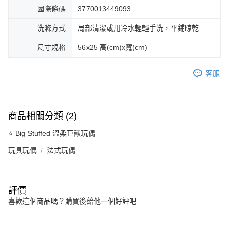
國際條碼
3770013449093
洗滌方式
局部清潔或用冷水輕輕手洗，平鋪晾乾
尺寸規格
56x25 高(cm)x寬(cm)
客服
商品相關分類 (2)
⭐ Big Stuffed 溫柔巨獸玩偶
玩具玩偶
法式玩偶
評價
喜歡這個商品嗎？購買後給他一個好評吧