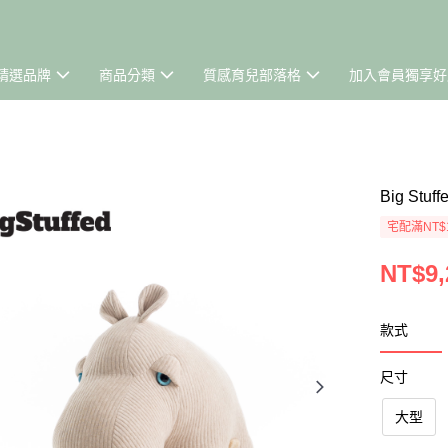
精選品牌
商品分類
質感育兒部落格
加入會員獨享好
Big St
宅配滿NT$
NT$9,
款式
尺寸
大型