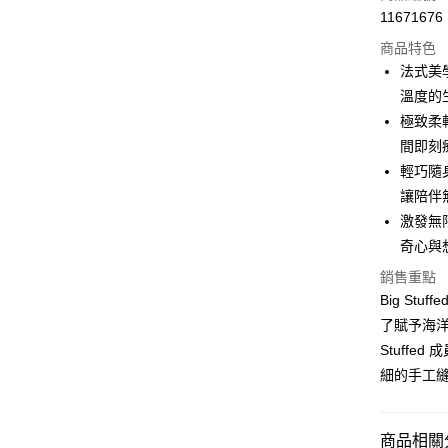
ATM付款
11671676
商品特色
法式美
運送方式
溫度的
新航貨運
極致柔
每筆NT$1
間即刻
輕巧隨
新航貨運-
讓陪伴
每筆NT$4
激發無
奇心與
銷售重點
Big S
了賦予海洋
Stuff
細的手工
商品相關分