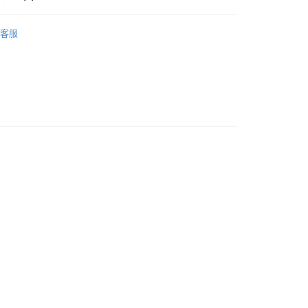
tuffed 溫柔巨獸玩偶
客服
法式玩偶