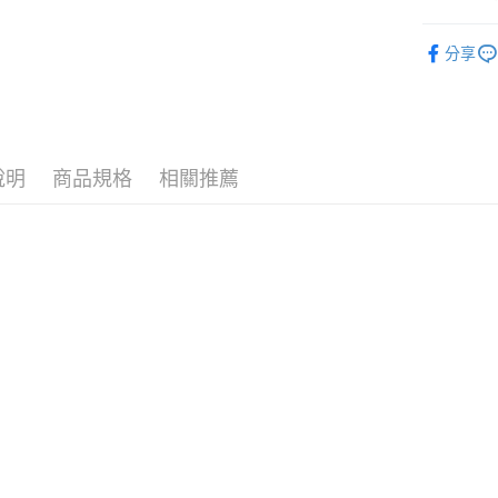
⭐ Big S
分享
玩具玩偶
說明
商品規格
相關推薦