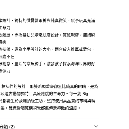
學設計，獨特的微憂鬱眼神與純真微笑，賦予玩具充滿
生命力
軟觸感，專為嬰幼兒嬌嫩肌膚設計，質感親膚，擁抱瞬
50，滿NT$1,000(含以上)免運費
療癒
身攜帶，專為小手設計的大小，適合放入推車或背包，
外島(每件)
無處不在
50
限創意，靈活的章魚觸手，激發孩子探索海洋世界的好
想像力
tuffed 標誌性的設計—那雙略顯垂墜卻無比純真的眼睛，是為
及遠古動物獨特且具療癒感的生命力。每一隻 Big
ed 成員都誕生於歐洲頂級工坊，堅持使用高品質的布料與精
縫製，確保從觸感到視覺都能傳遞極致的溫度。
類 (2)