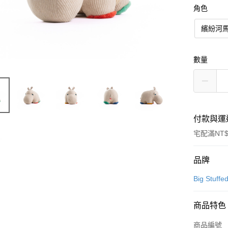
角色
繽紛河
數量
付款與運
宅配滿NT$
付款方式
品牌
信用卡一
Big Stuffe
LINE Pay
商品特色
Apple Pay
商品編號