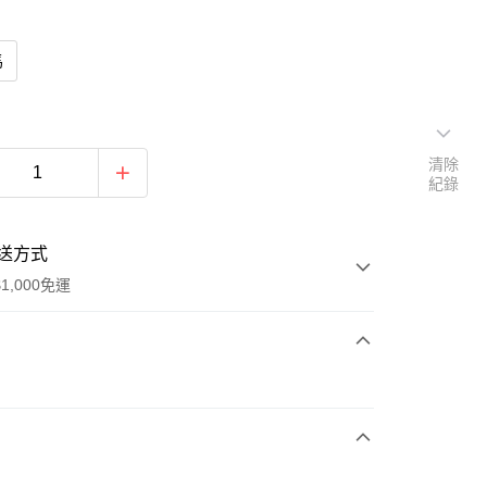
馬
清除
紀錄
送方式
1,000免運
次付款
d