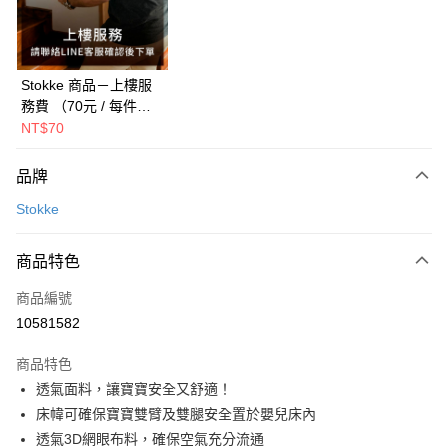
ATM付款
運送方式
新航貨運
Stokke 商品－上樓服
務費 （70元 / 每件每
每筆NT$150，滿NT$1,000(含以上)免運費
層，建議選購前聯絡客
NT$70
新航貨運-外島(每件)
服確認總費用）
每筆NT$450
品牌
Stokke
商品特色
商品編號
10581582
商品特色
透氣面料，讓寶寶安全又舒適！
床幃可確保寶寶雙臂及雙腿安全置於嬰兒床內
透氣3D網眼布料，確保空氣充分流通