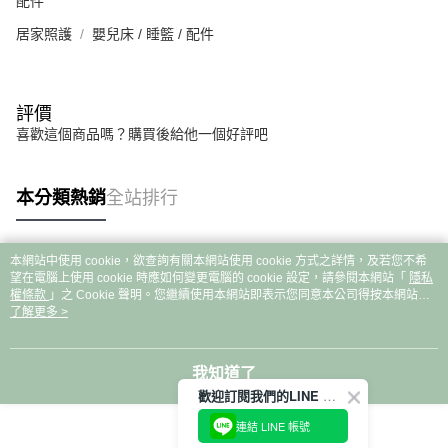
配件
居家照護
嬰兒床 / 睡籃 / 配件
評價
喜歡這個商品嗎？購買後給他一個好評吧
本分類熱銷
全站排行
本網站中使用 cookie，欲查詢有關本網站使用 cookie 方式之詳情，及若您不希
熱門標籤
望在電腦上使用 cookie 時應如何變更電腦的 cookie 設定，請參閱本網站「
隱私
權條款
」之 Cookie 聲明。您繼續使用本網站即表示您同意本公司得按本網站使
用條款之 Cookie 聲明使用 cookie。
了解更多 >
我知道了
歡迎訂閱我們的LINE 官方帳號
連結 LINE 帳號