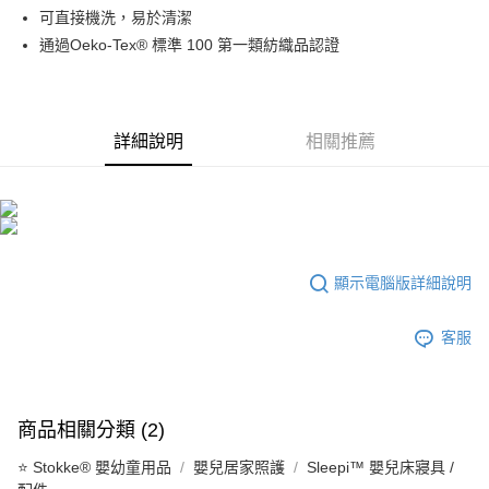
可直接機洗，易於清潔
通過Oeko-Tex® 標準 100 第一類紡織品認證
詳細說明
相關推薦
顯示電腦版詳細說明
客服
商品相關分類 (2)
⭐ Stokke® 嬰幼童用品
嬰兒居家照護
Sleepi™ 嬰兒床寢具 /